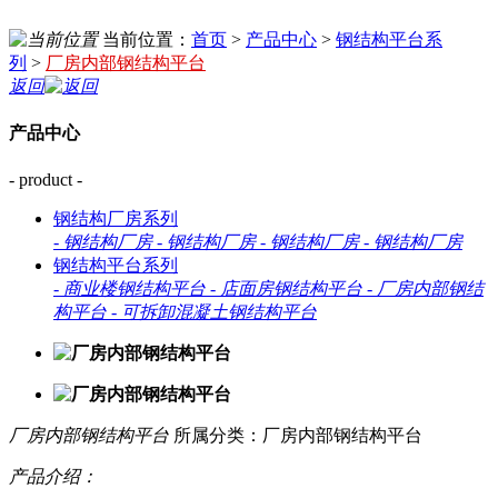
当前位置：
首页
>
产品中心
>
钢结构平台系
列
>
厂房内部钢结构平台
返回
产品中心
- product -
钢结构厂房系列
-
钢结构厂房
-
钢结构厂房
-
钢结构厂房
-
钢结构厂房
钢结构平台系列
-
商业楼钢结构平台
-
店面房钢结构平台
-
厂房内部钢结
构平台
-
可拆卸混凝土钢结构平台
厂房内部钢结构平台
所属分类：厂房内部钢结构平台
产品介绍：