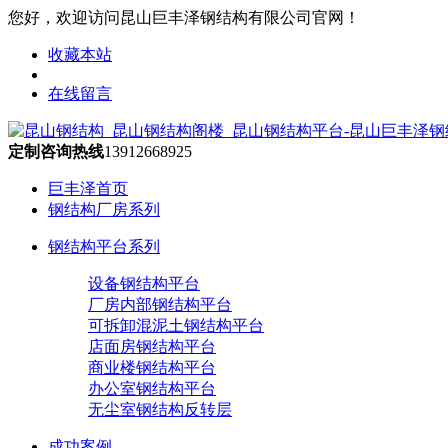
您好，欢迎访问昆山巨丰泽钢结构有限公司官网！
收藏本站
在线留言
定制咨询热线
13912668925
巨丰泽首页
钢结构厂房系列
钢结构平台系列
设备钢结构平台
厂房内部钢结构平台
可拆卸混泥土钢结构平台
店面房钢结构平台
商业楼钢结构平台
办公室钢结构平台
无尘室钢结构反转层
成功案例