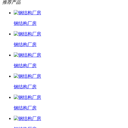
推荐产品
钢结构厂房
钢结构厂房
钢结构厂房
钢结构厂房
钢结构厂房