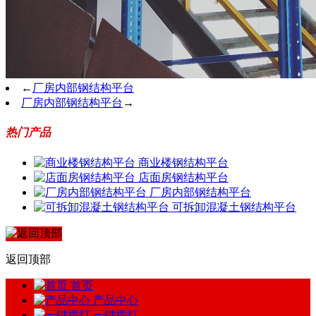
←
厂房内部钢结构平台
厂房内部钢结构平台
→
热门产品
商业楼钢结构平台
店面房钢结构平台
厂房内部钢结构平台
可拆卸混凝土钢结构平台
返回顶部
首页
产品中心
一键拨打