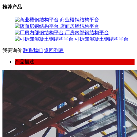
推荐产品
商业楼钢结构平台
店面房钢结构平台
厂房内部钢结构平台
可拆卸混凝土钢结构平台
我要询价
联系我们
返回列表
产品描述