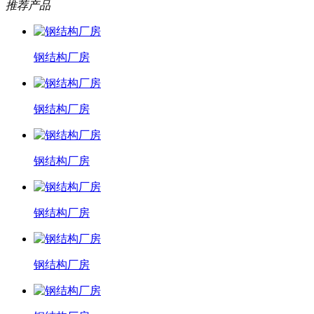
推荐产品
钢结构厂房
钢结构厂房
钢结构厂房
钢结构厂房
钢结构厂房