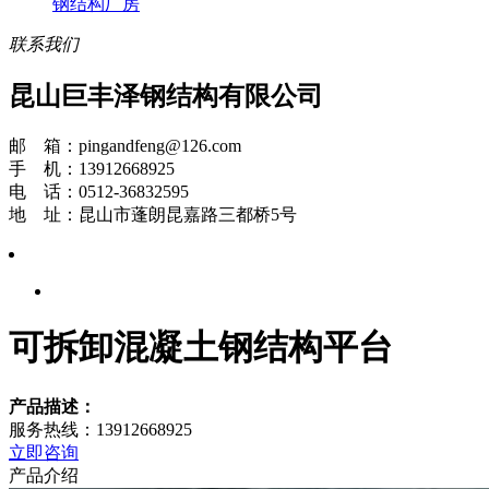
钢结构厂房
联系我们
昆山巨丰泽钢结构有限公司
邮 箱：pingandfeng@126.com
手 机：13912668925
电 话：0512-36832595
地 址：昆山市蓬朗昆嘉路三都桥5号
可拆卸混凝土钢结构平台
产品描述：
服务热线：13912668925
立即咨询
产品介绍