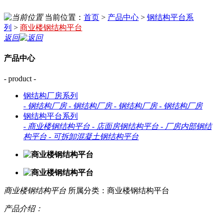
当前位置：
首页
>
产品中心
>
钢结构平台系
列
>
商业楼钢结构平台
返回
产品中心
- product -
钢结构厂房系列
-
钢结构厂房
-
钢结构厂房
-
钢结构厂房
-
钢结构厂房
钢结构平台系列
-
商业楼钢结构平台
-
店面房钢结构平台
-
厂房内部钢结
构平台
-
可拆卸混凝土钢结构平台
商业楼钢结构平台
所属分类：商业楼钢结构平台
产品介绍：