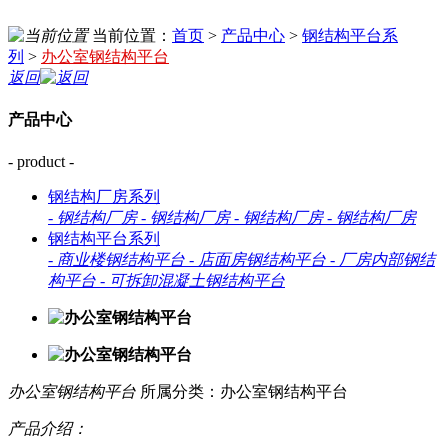
当前位置：
首页
>
产品中心
>
钢结构平台系
列
>
办公室钢结构平台
返回
产品中心
- product -
钢结构厂房系列
-
钢结构厂房
-
钢结构厂房
-
钢结构厂房
-
钢结构厂房
钢结构平台系列
-
商业楼钢结构平台
-
店面房钢结构平台
-
厂房内部钢结
构平台
-
可拆卸混凝土钢结构平台
办公室钢结构平台
所属分类：办公室钢结构平台
产品介绍：