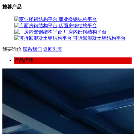
推荐产品
商业楼钢结构平台
店面房钢结构平台
厂房内部钢结构平台
可拆卸混凝土钢结构平台
我要询价
联系我们
返回列表
产品描述